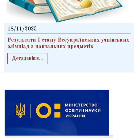
18/11/2025
Результати І етапу Всеукраїнських учнівських
олімпіад з навчальних предметів
Детальніше...