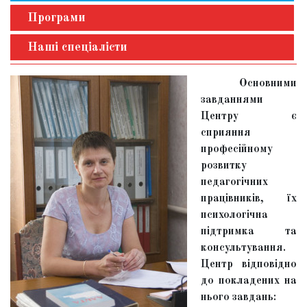
Програми
Наші спеціалісти
Основними
завданнями
Центру є
сприяння
професійному
розвитку
педагогічних
працівників, їх
психологічна
підтримка та
консультування.
Центр відповідно
до покладених на
нього завдань: