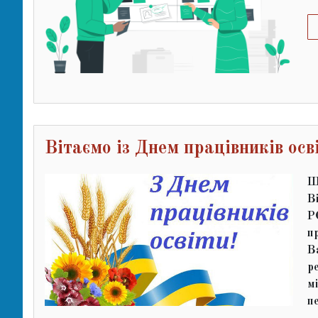
Вітаємо із Днем працівників осв
Ш
В
Р
пр
В
р
м
п