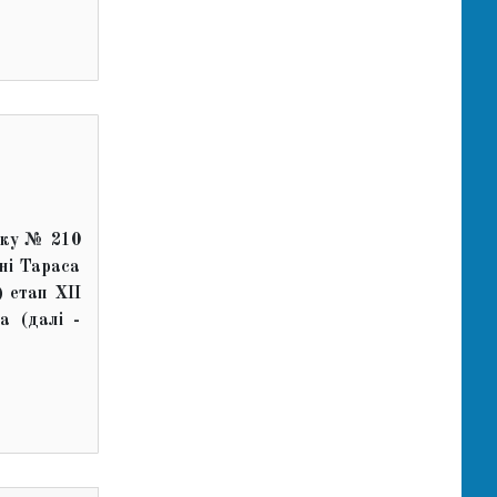
оку № 210
ні Тараса
 етап ХІІ
а (далі -