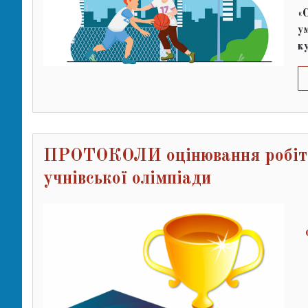
«
у
к
ПРОТОКОЛИ оцінювання робіт уч
учнівської олімпіади