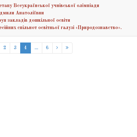
етапу Всеукраїнської учнівської олімпіади
юдмили Анатоліївни
руп закладів дошкільної освіти
ійних спільнот освітньої галузі «Природознавство».
2
3
4
...
6