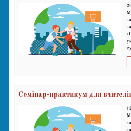
категорії
2
М
з
з
«
у
к
Семінар-практикум для вчителів
1
М
з
з