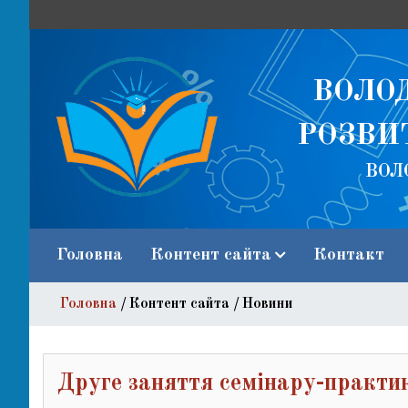
ВОЛО
РОЗВИ
ВОЛ
Головна
Контент сайта
Контакт
Новини
Головна
Контент сайта
Новини
Обрані матеріали
Список всіх категорій
Друге заняття семінару-практик
Список матеріалів