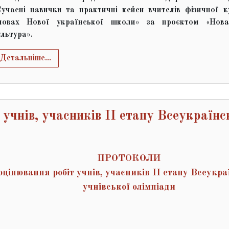
Сучасні навички та практичні кейси вчителів фізичної к
мовах Нової української школи» за проєктом «Нова
ультура».
Детальніше...
нів, учасників ІІ етапу Всеукраїнс
ПРОТОКОЛИ
оцінювання робіт учнів, учасників ІІ етапу Всеукра
учнівської олімпіади