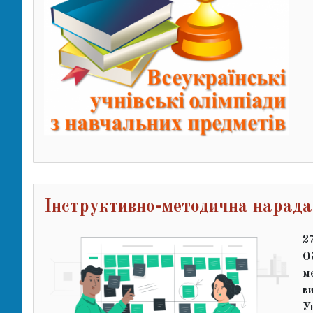
Інструктивно-методична нарада
2
О
м
в
У