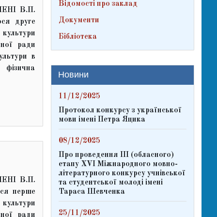
Відомості про заклад
ЕНІ В.П.
Документи
я друге
культури
Бібліотека
щної ради
ультури в
 фізична
Новини
11/12/2025
Протокол конкурсу з української
мови імені Петра Яцика
08/12/2025
Про проведення ІІІ (обласного)
етапу ХVІ Міжнародного мовно-
літературного конкурсу учнівської
ЕНІ В.П.
та студентської молоді імені
я перше
Тараса Шевченка
культури
25/11/2025
щної ради