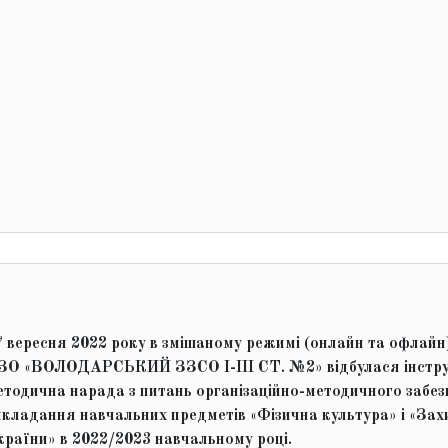
7 вересня 2022 року в змішаному режимі (онлайн та офлайн)
ЗО «ВОЛОДАРСЬКИЙ ЗЗСО І-ІІІ СТ. №2» відбулася інстру
етодична нарада з питань організаційно-методичного забе
икладання навчальних предметів «Фізична культура» і «Зах
країни» в 2022/2023 навчальному році.