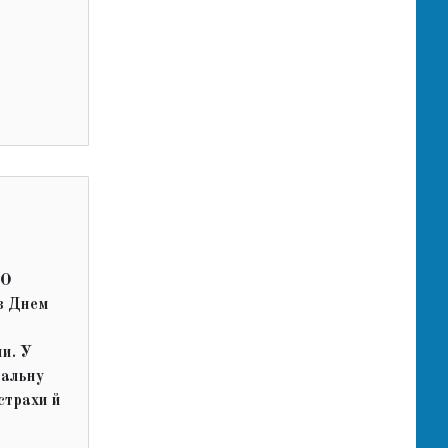
ГО
з Днем
и. У
дальну
 страхи й