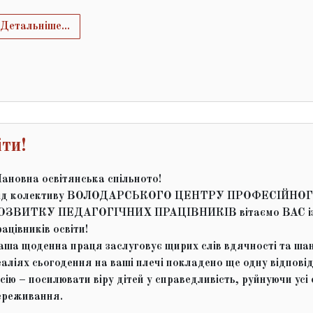
Детальніше...
іти!
ановна освітянська спільното!
ід колективу ВОЛОДАРСЬКОГО ЦЕНТРУ ПРОФЕСІЙНО
ОЗВИТКУ ПЕДАГОГІЧНИХ ПРАЦІВНИКІВ вітаємо ВАС і
ацівників освіти!
аша щоденна праця заслуговує щирих слів вдячності та шан
еаліях сьогодення на ваші плечі покладено ще одну відпові
ісію – посилювати віру дітей у справедливість, руйнуючи усі
ереживання.