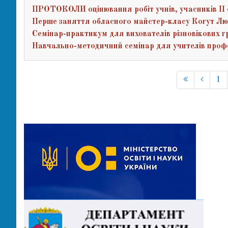
ПРОТОКОЛИ оцінювання робіт учнів, учасників ІІ 
Перше заняття обласного майстер-класу Когут Л
Семінар-практикум для вихователів різновікових г
Навчально-методичний семінар для учителів профес
1