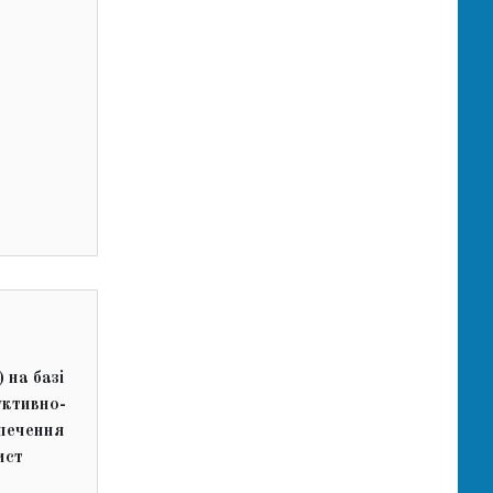
 на базі
ктивно-
зпечення
ист